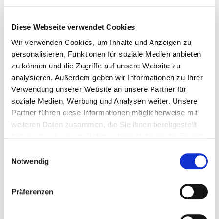
Ehrliche Beratung zahlt sich
für alle aus.
Diese Webseite verwendet Cookies
Wir gehen auf Ihre Anforderungen ein. Sie
Wir verwenden Cookies, um Inhalte und Anzeigen zu
haben komplexe Aufgabenstellungen. Die
personalisieren, Funktionen für soziale Medien anbieten
passenden Antworten liefern wir. Unsere
zu können und die Zugriffe auf unsere Website zu
Lösungsansätze sind immer persönlich auf
analysieren. Außerdem geben wir Informationen zu Ihrer
Verwendung unserer Website an unsere Partner für
Sie zugeschnitten.
soziale Medien, Werbung und Analysen weiter. Unsere
Mehr lesen
Partner führen diese Informationen möglicherweise mit
weiteren Daten zusammen, die Sie ihnen bereitgestellt
haben oder die sie im Rahmen Ihrer Nutzung der Dienste
gesammelt haben.
Einwilligungsauswahl
Notwendig
Präferenzen