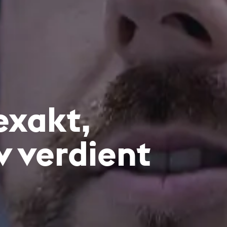
 exakt,
v verdient