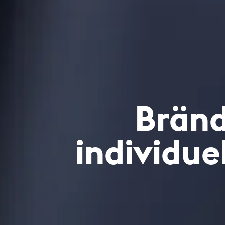
Brändl
individue